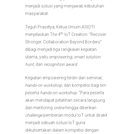
menjadi solusi yang menjawab kebutuhan
masyarakat.
Teguh Prasetya, Ketua Umum ASIOTI
th
menjelaskan The 4
IoT Creation: “Recover
Stronger, Collaboration Beyond Borders”
dibagi menjadi tiga rangkaian kegiatan
utama, yaitu
empowering
,
smart solution
hunt
, dan
recognition award
.
Kegiatan empowering terdiri dari seminar,
hands-on workshop
, dan kompetisi bagi tim
peserta
hands-on workshop
. “Para peserta
akan mendapat pelatihan secara langsung
dan mentoring
online
hingga diberikan
chall
en
ge
pemberian modul IoT untuk dirakit
menjadi sebuah solusi IoT guna
diikutsertakan dalam kompetisi dengan