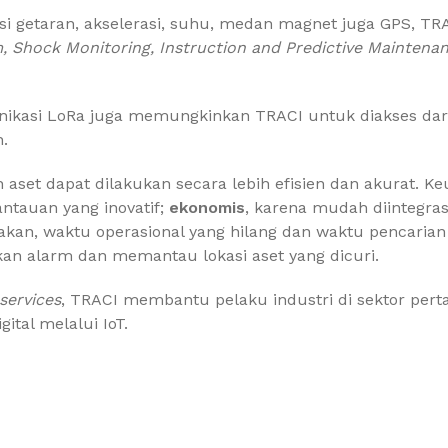
 getaran, akselerasi, suhu, medan magnet juga GPS, TRA
m, Shock Monitoring, Instruction
and Predictive Maintena
ikasi LoRa juga memungkinkan TRACI untuk diakses dari 
n.
et dapat dilakukan secara lebih efisien dan akurat. K
ntauan yang inovatif;
ekonomis
, karena mudah diintegras
sakan, waktu operasional yang hilang dan waktu pencarian
kan alarm dan memantau lokasi aset yang dicuri.
services
, TRACI membantu pelaku industri di sektor per
ital melalui IoT.