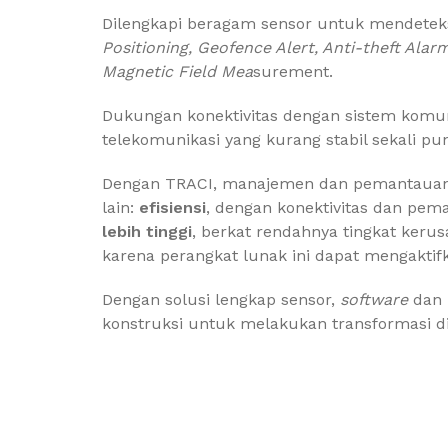
Dilengkapi beragam sensor untuk mendeteksi
Positioning, Geofence Alert, Anti-theft Alar
Magnetic Field Mea
surement.
Dukungan konektivitas dengan sistem komun
telekomunikasi yang kurang stabil sekali pu
Dengan TRACI, manajemen dan pemantauan as
lain:
efisiensi
, dengan konektivitas dan pema
lebih tinggi
, berkat rendahnya tingkat keru
karena perangkat lunak ini dapat mengaktif
Dengan solusi lengkap sensor,
software
dan
konstruksi untuk melakukan transformasi dig